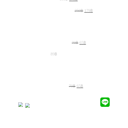
price
price
was:
is:
Original
Current
Adapter USB 3.1 to 90c Type-E 10-20Gbps
250
฿
179
฿
195฿.
175฿.
price
price
was:
is:
250฿.
179฿.
Original
Current
สายถัก MDPC-x aquamarine medium 1m
70
฿
65
฿
price
price
was:
is:
สายถัก gold cable sleeve big
89
฿
70฿.
65฿.
Original
Current
สายถัก MCPC-x nv carbon medium 1m
70
฿
65
฿
price
price
was:
is:
SUBSCRIBE AND FOLLOW​
70฿.
65฿.
DELIVERY SERVICES