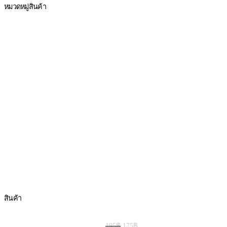
หมวดหมู่สินค้า
MDPC-X RIVETS
TERMINALS
CONNECTOR
ALUMINIUM ANODIZED WASHERS
CUSTOM PC CABLE MDPC-X
MDPC-MERCH
SLEEVING TOOLS
CABLES ADAPTER สายแปลงต่างๆ
CABLE SLEEVING สายถัก
FAN CABLES & FAN HUB
HEATSHRINK ท่อหด
RGB CABLES & HUB
CABLE MANAGEMENT
ACCESSORIES
สินค้า
Original
Current
สายถัก MDPC-x AREA51 xtc 5m
195
฿
175
฿