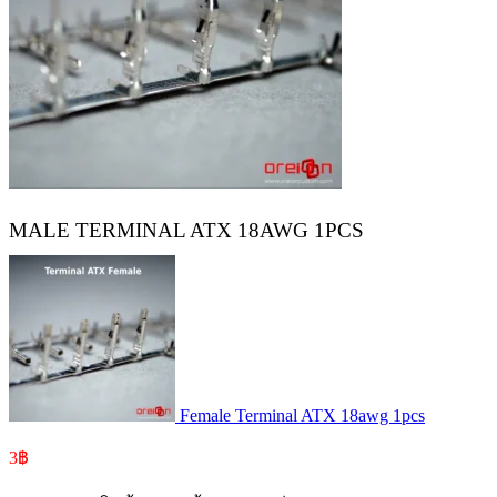
MALE TERMINAL ATX 18AWG 1PCS
Female Terminal ATX 18awg 1pcs
3
฿