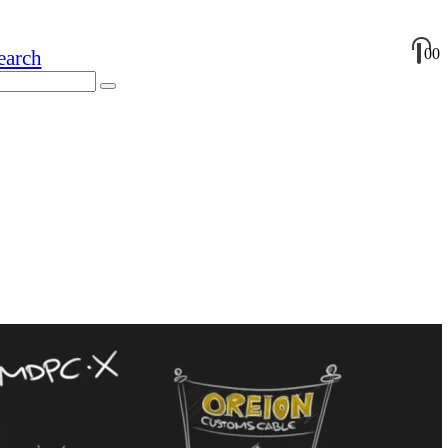
0
0
earch