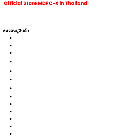
Official Store MDPC-X in Thailand
ร้านของเราเป็นผู้นำเข้าและจัดจำหน่ายสายถัก MDPC-x ที่ได้รั
MDPC-x ทั้งหมดซึ่งมีชื่อเสียงเป็นที่รู้จักทั่วโลกนับตั้งแต่ปี 2007 จนถึง
หมวดหมู่สินค้า
CUSTOM PC CABLE MDPC-X
MDPC-MERCH
SLEEVING TOOLS
CABLES ADAPTER สายแปลงต่างๆ
CABLE SLEEVING สายถัก
FAN CABLES & FAN HUB
HEATSHRINK ท่อหด
RGB CABLES & HUB
CABLE MANAGEMENT
ACCESSORIES
MDPC-X RIVETS
TERMINALS
CONNECTOR