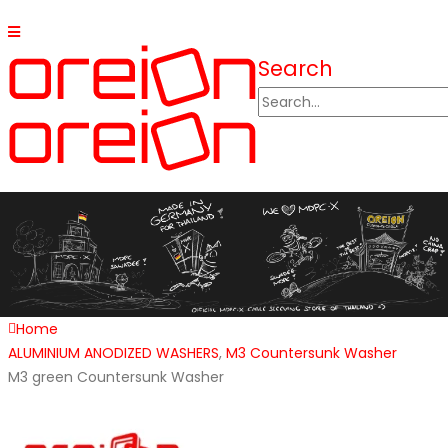
Search
Home
ALUMINIUM ANODIZED WASHERS
,
M3 Countersunk Washer
M3 green Countersunk Washer