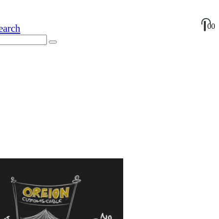
0
0
earch