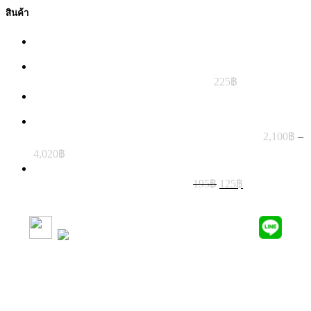
สินค้า
oreioncustom Cable Comb - black Closed 6 pin
สายถัก MDPC-x- PERFECT-PINK 5m
225
฿
oreioncustom Cable Comb - black Closed 24 pin
สายถัก Extension Cable Titanium Set x4 MDPC-X
2,100
฿
–
Price
4,020
฿
range:
2,100฿
Original
Current
สายถัก MDPC-x xxx-white xtc 5m
195
฿
125
฿
through
price
price
was:
is:
4,020฿
SUBSCRIBE AND FOLLOW​
195฿.
125฿.
DELIVERY SERVICES
วิธีการสั่งซื้อสินค้าและชำระเงิน