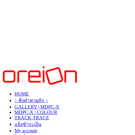
HOME
> สั่งทำสายถัก <
GALLERY | MDPC-X
MDPC-X | COLOUR
TRACK-TRACE
แจ้งชำระเงิน
My account