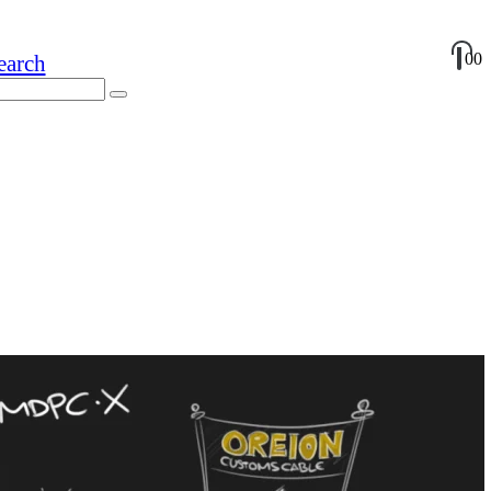
0
0
earch