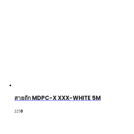
สายถัก MDPC-X ITALIAN-RED 5M
225
฿
Official Store MDPC-X in Thailand
ร้านของเราเป็นผู้นำเข้าและจัดจำหน่ายสายถัก MDPC-x ที่ได้รั
MDPC-x ทั้งหมดซึ่งมีชื่อเสียงเป็นที่รู้จักทั่วโลกนับตั้งแต่ปี 2007 จนถึง