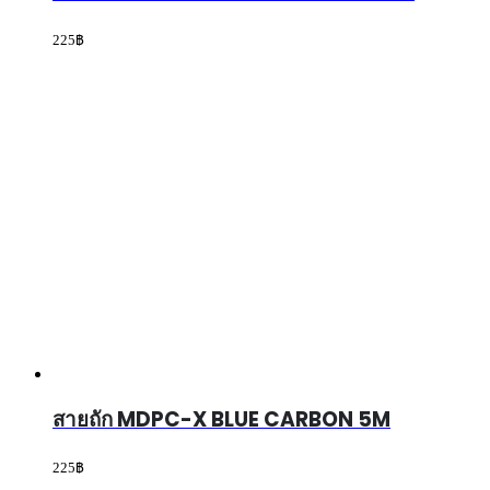
สายถัก MDPC-X XXX-WHITE 5M
225
฿