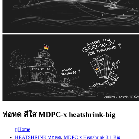
ท่อหด สีใส MDPC-x heatshrink-big
Home
HEATSHRINK ท่อหด
,
MDPC-x Heatshrink 3:1 Big