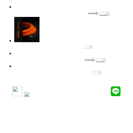
Original
Current
สายถัก MDPC-x white-carbon xtc 5m
195
฿
175
฿
price
price
was:
is:
195฿.
175฿.
สายถัก MDPC-X oxide orange 5M
225
฿
Original
Current
สายถัก MDPC-x riviera blue xtc 5m
195
฿
175
฿
price
price
was:
is:
สายถัก MDPC-x- PERFECT-PINK 5m
225
฿
195฿.
175฿.
SUBSCRIBE AND FOLLOW​
DELIVERY SERVICES
วิธีการสั่งซื้อสินค้าและชำระเงิน