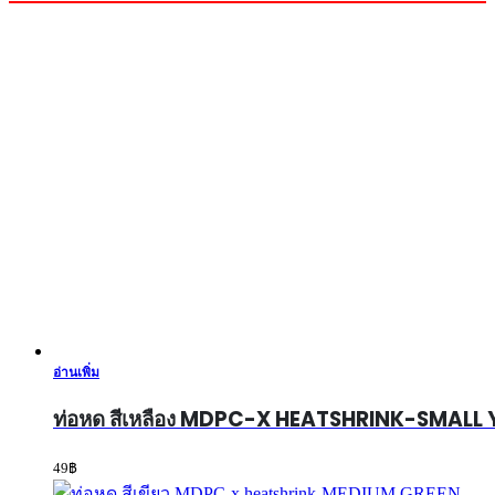
อ่านเพิ่ม
ท่อหด สีเหลือง MDPC-X HEATSHRINK-SMAL
49
฿